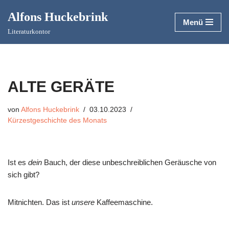
Alfons Huckebrink
Menü
Zum
Literaturkontor
Inhalt
springen
ALTE GERÄTE
von
Alfons Huckebrink
03.10.2023
Kürzestgeschichte des Monats
Ist es
dein
Bauch, der diese unbeschreiblichen Geräusche von
sich gibt?
Mitnichten. Das ist
unsere
Kaffeemaschine.