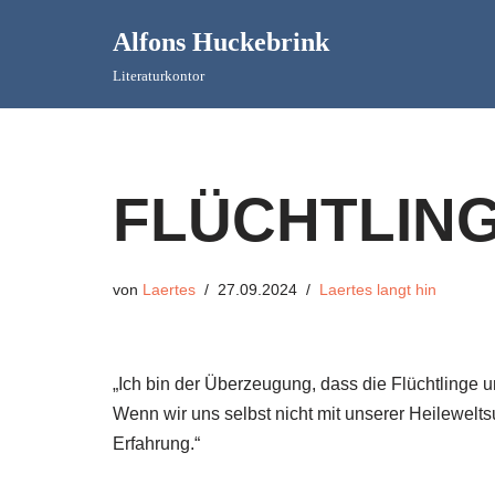
Alfons Huckebrink
Zum
Literaturkontor
Inhalt
springen
FLÜCHTLIN
von
Laertes
27.09.2024
Laertes langt hin
„Ich bin der Überzeugung, dass die Flüchtlinge u
Wenn wir uns selbst nicht mit unserer Heilewelt
Erfahrung.“